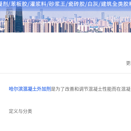
更
哈尔滨混凝土外加剂
是为了改善和调节混凝土性能而在混凝
定义与分类